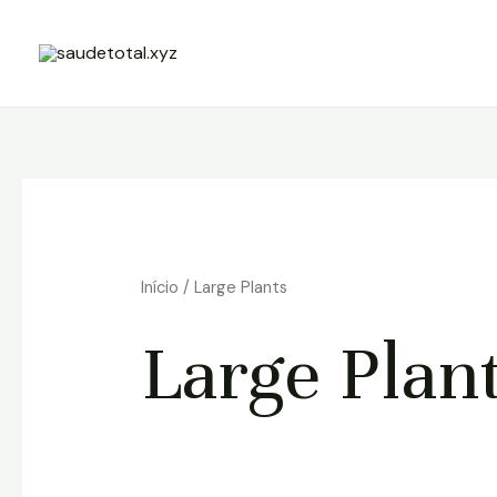
Ir
para
o
conteúdo
Início
/ Large Plants
Large Plan