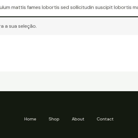
bulum mattis fames lobortis sed sollicitudin suscipit lobortis
a a sua seleção.
Home
Shop
About
Contact