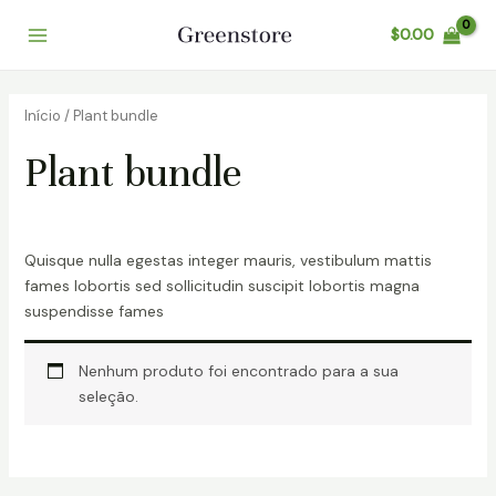
Ir
$
0.00
para
Main
o
conteúdo
Menu
Início
/ Plant bundle
Plant bundle
Quisque nulla egestas integer mauris, vestibulum mattis
fames lobortis sed sollicitudin suscipit lobortis magna
suspendisse fames
Nenhum produto foi encontrado para a sua
seleção.