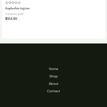
Avaliação
Euphorbia Ingens
0
de
Ceramic pots
5
$
104.90
Home
Shop
About
Contact