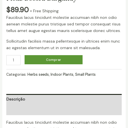
$
89.90
+ Free Shipping
Faucibus lacus tincidunt molestie accumsan nibh non odio
aenean molestie purus tristique sed tempor consequat risus
tellus amet augue egestas mauris scelerisque donec ultrices.
Sollicitudin facilisis massa pellentesque in ultrices enim nunc
ac egestas elementum ut in ornare sit malesuada.
Ficus
Comprar
Decora
Burgundy
Categorias:
Herbs seeds
,
Indoor Plants
,
Small Plants
quantidade
Descrição
Avaliações (0)
Faucibus lacus tincidunt molestie accumsan nibh non odio