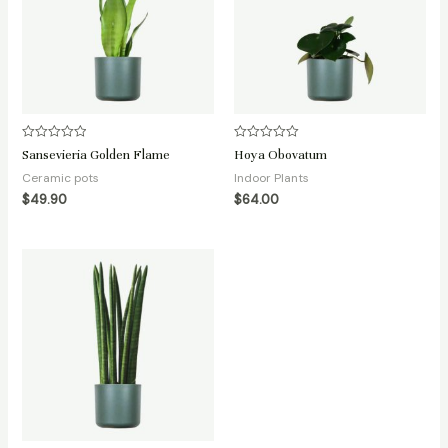
Avaliação
Avaliação
Sansevieria Golden Flame
Hoya Obovatum
0
0
de
de
Ceramic pots
Indoor Plants
5
5
$
49.90
$
64.00