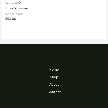
Avaliação
Hoya Obovatum
0
de
Indoor Plants
5
$
64.00
Home
Shop
About
Contact