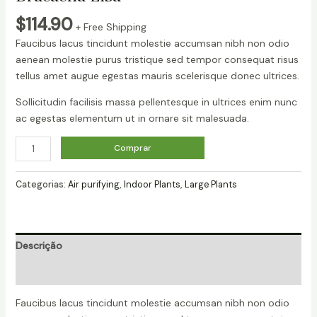
$
114.90
+ Free Shipping
Faucibus lacus tincidunt molestie accumsan nibh non odio
aenean molestie purus tristique sed tempor consequat risus
tellus amet augue egestas mauris scelerisque donec ultrices.
Sollicitudin facilisis massa pellentesque in ultrices enim nunc
ac egestas elementum ut in ornare sit malesuada.
Dracaena
Comprar
Lisa
quantidade
Categorias:
Air purifying
,
Indoor Plants
,
Large Plants
Descrição
Avaliações (0)
Faucibus lacus tincidunt molestie accumsan nibh non odio