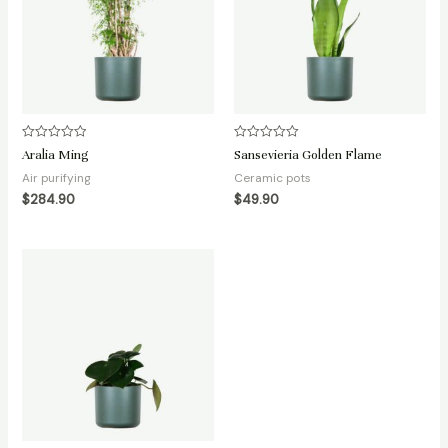
Avaliação
Avaliação
Aralia Ming
Sansevieria Golden Flame
0
0
de
de
Air purifying
Ceramic pots
5
5
$
284.90
$
49.90